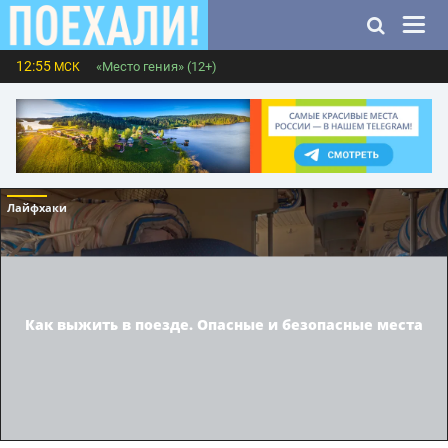
12:55
«Место гения» (12+)
МСК
Лайфхаки
Как выжить в поезде. Опасные и безопасные места