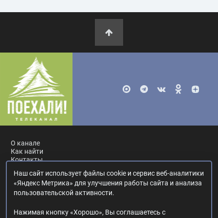
О канале
Как найти
Контакты
Наш сайт использует файлы cookie и сервис веб-аналитики
Россия, Москва, ул. Ак. Королёва, 19.
+7 495 617-55-80
.
«Яндекс Метрика» для улучшения работы сайта и анализа
info@poehali.tv
.
пользовательской активности.
16+
Нажимая кнопку «Хорошо», Вы соглашаетесь с