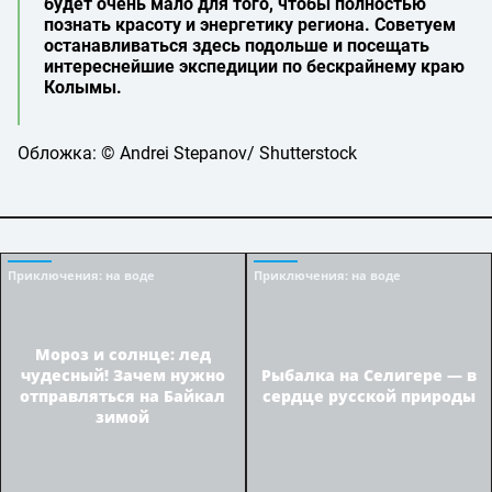
будет очень мало для того, чтобы полностью
познать красоту и энергетику региона. Советуем
останавливаться здесь подольше и посещать
интереснейшие экспедиции по бескрайнему краю
Колымы.
Обложка: © Andrei Stepanov/ Shutterstock
Приключения
: на воде
Приключения
: на воде
Мороз и солнце: лед
чудесный! Зачем нужно
Рыбалка на Селигере — в
отправляться на Байкал
сердце русской природы
зимой