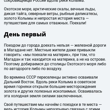
сокровищницы России вдоль реки Колыма.
Охотское море, арктические скалы, вечные льды,
дикая тайга, северные ветры, рыбные деликатесы,
золото Колымы и непростая история места —
путешествие для самых отважных. Поехали!
День первый
Поездом до города доехать нельзя — железной дороги
в Магадане нет. Местные жители даже привыкли
говорить: «мы поехали на материк», при том, что
Магадан и так находится на материке, а не на острове.
Поэтому добираемся до столицы Охотского моря либо
по автодороге либо по воздуху.
Во времена СССР переселенцы активно осваивали
Дальний Восток. Вдоль реки Колыма в советское
время горняки открыли большие месторождения
золота и других полезных ископаемых. Осваивалась
эта холодная земля силами заключенных.
Своё путешествие мы начнём с поездки в те места —
ведь история Колымы неразрывно связана с этими