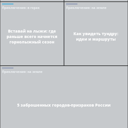
Приключения
: в горах
Приключения
: на земле
Вставай на лыжи: где
Как увидеть тундру:
раньше всего начнется
идеи и маршруты
горнолыжный сезон
Приключения
: на земле
5 заброшенных городов-призраков России