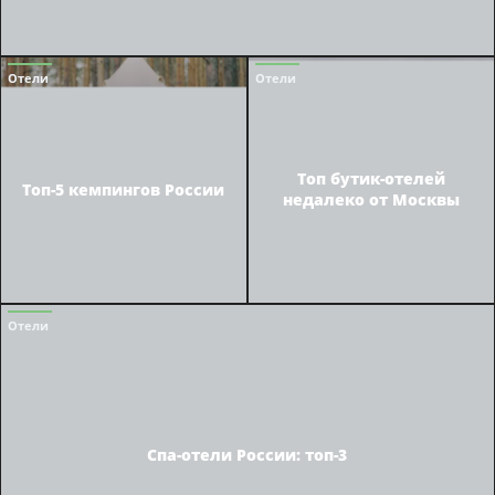
Отели
Отели
Топ бутик-отелей
Топ-5 кемпингов России
недалеко от Москвы
Отели
Спа-отели России: топ-3