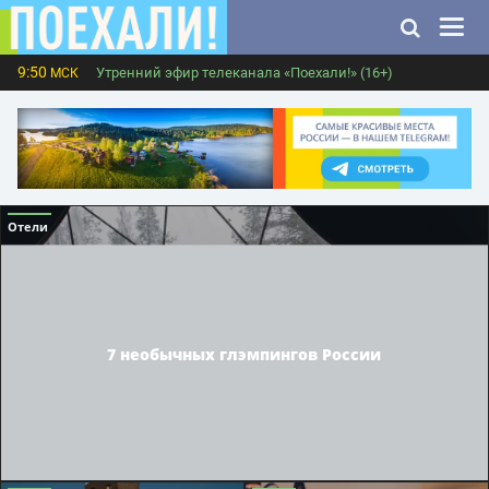
9:50
Утренний эфир телеканала «Поехали!» (16+)
МСК
Отели
7 необычных глэмпингов России