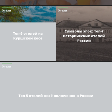
Отели
Отели
Символы эпох: топ-7
Топ-5 отелей на
исторических отелей
Куршской косе
России
Отели
Топ-5 отелей «всё включено» в России