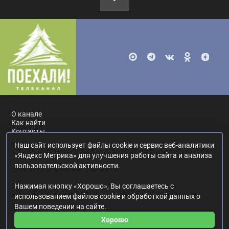
О канале
Как найти
Контакты
Наш сайт использует файлы cookie и сервис веб-аналитики
Россия, Москва, ул. Ак. Королёва, 19.
+7 495 617-55-80
.
«Яндекс Метрика» для улучшения работы сайта и анализа
info@poehali.tv
.
пользовательской активности.
16+
Нажимая кнопку «Хорошо», Вы соглашаетесь с
© 2017—2026. Редакция телеканала «Поехали!».
использованием файлов cookie и обработкой данных о
Все права на любые материалы, опубликованные на сайте,
Вашем поведении на сайте.
защищены.
Любое использование материалов возможно только с согласия
Хорошо
Редакции телеканала.