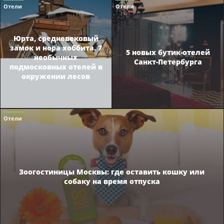
Отели
Отели
Юрта, средневековый
замок и нора хоббита. 7
5 новых бутик-отелей
необычных
Санкт-Петербурга
подмосковных отелей в
окружении лесов
Отели
Зоогостиницы Москвы: где оставить кошку или
собаку на время отпуска