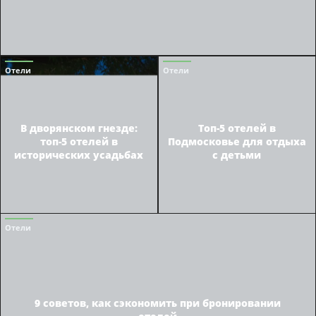
Отели
Отели
В дворянском гнезде:
Топ-5 отелей в
топ-5 отелей в
Подмосковье для отдыха
исторических усадьбах
с детьми
Отели
9 советов, как сэкономить при бронировании