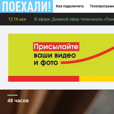
Как подключить
Телепрограм
12:16
В эфире:
Дневной эфир телеканала «Поех
МСК
48 часов