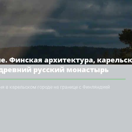
ле. Финская архитектура, карельс
 древний русский монастырь
ня в карельском городе на границе с Финляндией