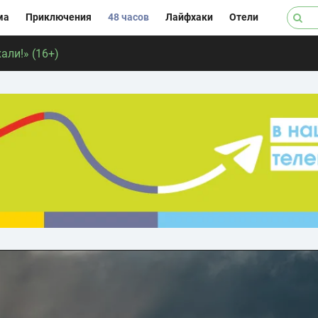
ма
Приключения
48 часов
Лайфхаки
Отели
али!» (16+)