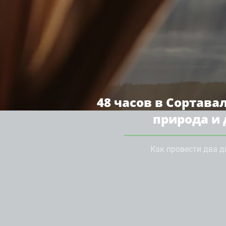
48 часов в Сортава
природа и
Как провести два д