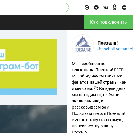
Как подключить
Поехали!
@poehalitvchannel
Мы - сообщество
телеканала Поехали! 🙋‍♂️🙋‍♀️
Мы объединяем таких же
фанатов нашей страны, как
и мы сами. 🥰 Каждый день
мы находим то, о чём не
знали раньше, и
рассказываем вам.
Подключайтесь и Поехали!
вместе в такую знакомую,
но неизвестную нашу
Россию.