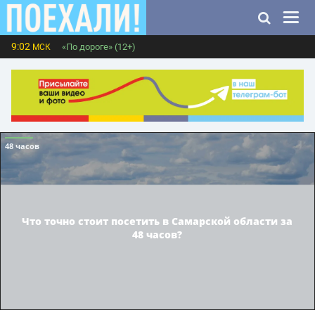
9:02
«По дороге» (12+)
МСК
48 часов
Что точно стоит посетить в Самарской области за
48 часов?