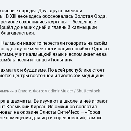
кочевые народы. Друг друга сменяли
. В XIII веке здесь обосновалась Золотая Орда.
 регионе сохранились курганы — бесценные
Дошёл до наших дней и главный калмыцкий
 благоденствия.
. Калмыки надолго перестали говорить на своём
ю одежду, не менее трети нации погибло. Однако
атами, учит калмыцкий язык и вспоминает едва
самбль песни и танца «Тюльпан».
ахматах и буддизме. По всей республике стоят
аются центры восточной и тибетской медицины.
и» в Элисте. Фото: Vladimir Mulder / Shutterstock
ра в шахматы. Её изучают в школе, в неё играют
дент Калмыкии Кирсан Илюмжинов воплотил
новал на окраине Элисты Сити-Чесс — «Город
ые помещения для игр и соревнований, там же