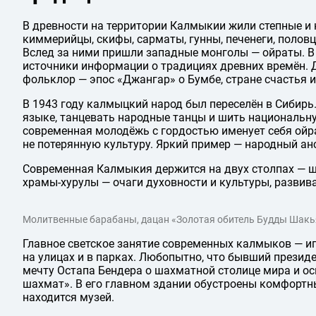
В древности на территории Калмыкии жили степные и 
киммерийцы, скифы, сарматы, гунны, печенеги, половцы
Вслед за ними пришли западные монголы — ойраты. В
источники информации о традициях древних времён. 
фольклор — эпос «Джангар» о Бумбе, стране счастья и
В 1943 году калмыцкий народ был переселён в Сибирь
языке, танцевать народные танцы и шить национальну
современная молодёжь с гордостью именует себя ойр
не потерянную культуру. Яркий пример — народный ан
Современная Калмыкия держится на двух столпах — ш
храмы-хурулы — очаги духовности и культуры, развив
Молитвенные барабаны, дацан «Золотая обитель Будды Шакьямун
Главное светское занятие современных калмыков — иг
на улицах и в парках. Любопытно, что бывший прези
мечту Остапа Бендера о шахматной столице мира и ос
шахмат». В его главном здании обустроены комфортн
находится музей.