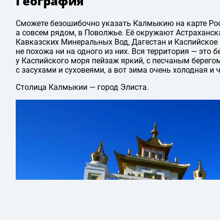
География
Сможете безошибочно указать Калмыкию на карте Росс
а совсем рядом, в Поволжье. Её окружают Астраханска
Кавказских Минеральных Вод, Дагестан и Каспийское 
не похожа ни на одного из них. Вся территория — это 
у Каспийского моря пейзаж яркий, с пеcчаным берегом
с засухами и суховеями, а вот зима очень холодная и ч
Столица Калмыкии — город Элиста.