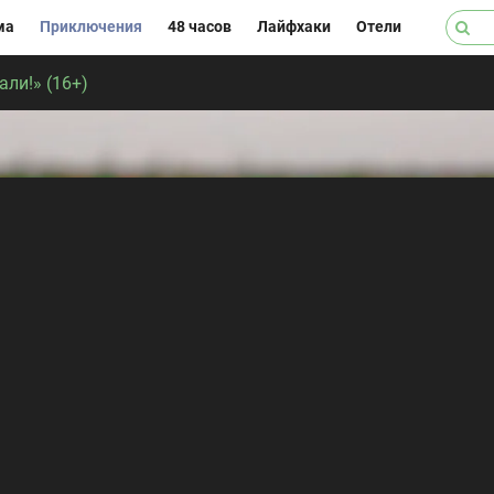
ма
Приключения
48 часов
Лайфхаки
Отели
ли!» (16+)