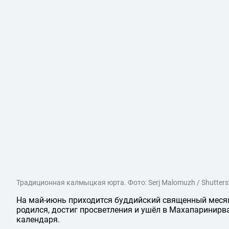
Традиционная калмыцкая юрта. Фото: Serj Malomuzh / Shutters
На май-июнь приходится буддийский священный месяц
родился, достиг просветления и ушёл в Махапаринирв
календаря.