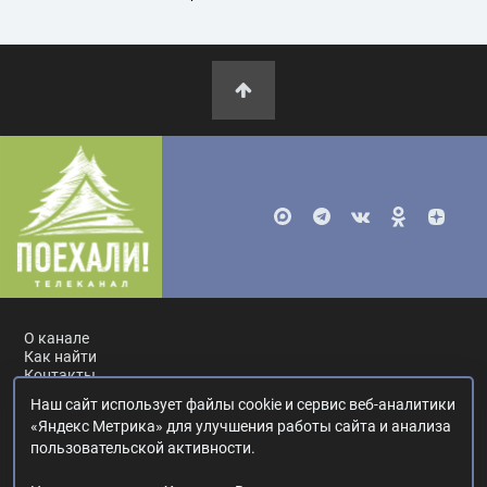
О канале
Как найти
Контакты
Наш сайт использует файлы cookie и сервис веб-аналитики
Россия, Москва, ул. Ак. Королёва, 19.
+7 495 617-55-80
.
«Яндекс Метрика» для улучшения работы сайта и анализа
info@poehali.tv
.
пользовательской активности.
16+