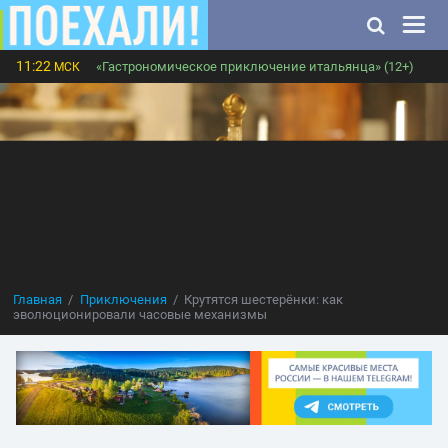
11:22
«Гастрономическое приключение итальянца» (12+)
МСК
Главная
Приключения
Крутятся шестерёнки: как
эволюционировали часовые механизмы