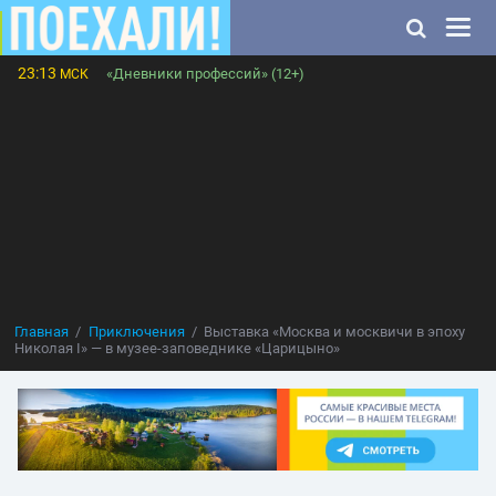
23:13
«Дневники профессий» (12+)
МСК
Главная
Приключения
Выставка «Москва и москвичи в эпоху
Николая I» — в музее-заповеднике «Царицыно»