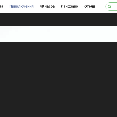
ма
Приключения
48 часов
Лайфхаки
Отели