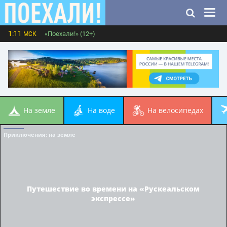
1:11
«Поехали!» (12+)
МСК
на земле
на воде
на велосипедах
Приключения
: на земле
Путешествие во времени на «Рускеальском
экспрессе»