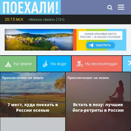
20:15
«Жизнь своих» (12+)
МСК
на земле
на воде
на велосипедах
Приключения
: на земле
Приключения
: на земле
7 мест, куда поехать в
Встать в позу: лучшие
России осенью
йога-ретриты в России