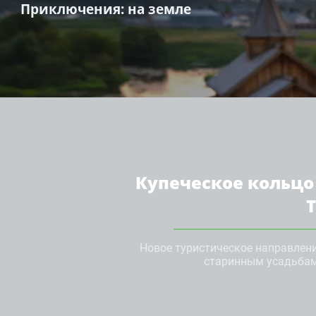
Приключения
: на земле
Купеческое кольцо
Новое туристическое направлен
старинным усадьба