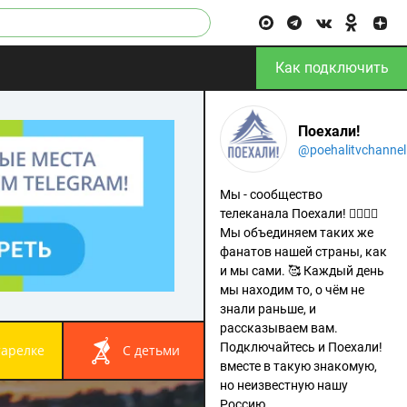
Как подключить
Поехали!
@poehalitvchannel
Мы - сообщество
телеканала Поехали! 🙋‍♂️🙋‍♀️
Мы объединяем таких же
фанатов нашей страны, как
и мы сами. 🥰 Каждый день
мы находим то, о чём не
знали раньше, и
рассказываем вам.
Подключайтесь и Поехали!
 тарелке
с детьми
вместе в такую знакомую,
но неизвестную нашу
Россию.