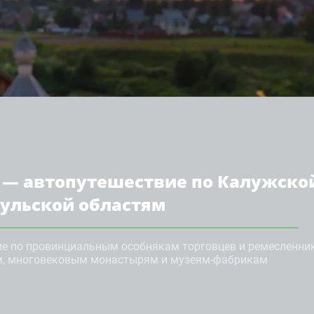
 — автопутешествие по Калужско
Тульской областям
ие по провинциальным особнякам торговцев и ремесленни
м, многовековым монастырям и музеям-фабрикам