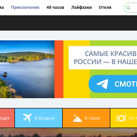
ма
Приключения
48 часов
Лайфхаки
Отели
педах
в воздухе
в горах
на