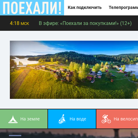
Как подключить
Телепрограм
4:18
В эфире:
«Поехали за покупками!» (12+)
МСК
на земле
на воде
на велоси