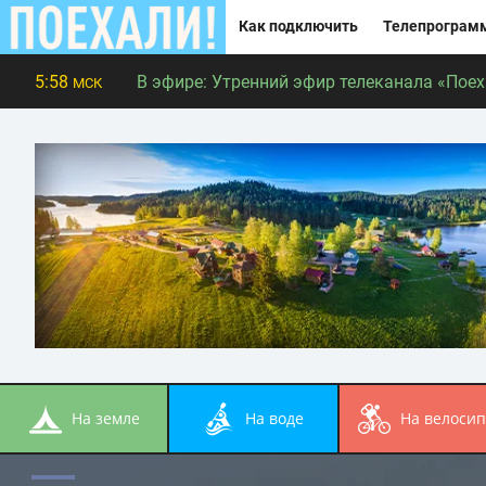
Как подключить
Телепрограм
5:58
В эфире:
Утренний эфир телеканала «Поеха
МСК
на земле
на воде
на велоси