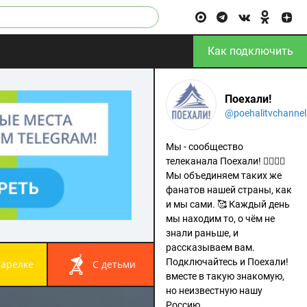
Как подключить
Поехали!
@poehalitvchannel
Мы - сообщество
телеканала Поехали! 🙋‍♂️🙋‍♀️
Мы объединяем таких же
фанатов нашей страны, как
и мы сами. 🥰 Каждый день
мы находим то, о чём не
знали раньше, и
рассказываем вам.
Подключайтесь и Поехали!
 тарелке
с детьми
вместе в такую знакомую,
но неизвестную нашу
Россию.