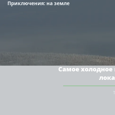
Приключения
: на земле
Самое холодное
лока