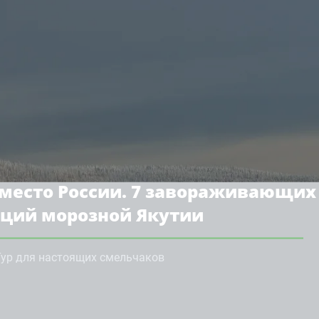
 место России. 7 завораживающих
ций морозной Якутии
Тур для настоящих смельчаков