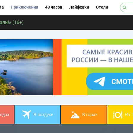
ма
Приключения
48 часов
Лайфхаки
Отели
ли!» (16+)
педах
в воздухе
в горах
на