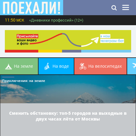
11:50
«Дневники профессий» (12+)
МСК
на земле
на воде
на велосипедах
Приключения
: на земле
Сменить обстановку: топ-5 городов на выходные в
двух часах лёта от Москвы