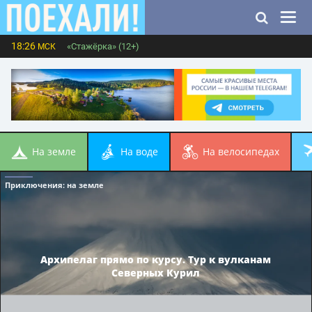
18:26
«Стажёрка» (12+)
МСК
на земле
на воде
на велосипедах
Приключения
: на земле
Архипелаг прямо по курсу. Тур к вулканам
Северных Курил