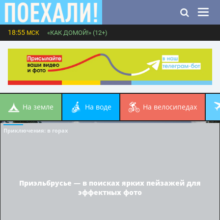
18:55
«КАК ДОМОЙ!» (12+)
МСК
на земле
на воде
на велосипедах
Приключения
: в горах
Приэльбрусье — в поисках ярких пейзажей для
эффектных фото