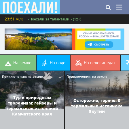
23:51
«Поехали за талантами!» (12+)
МСК
на земле
на воде
на велосипедах
Приключения
: на земле
Приключения
: на земле
Тур к природным
Осторожно, горячо. 3
творениям: гейзеры и
термальных источника
термальные источники
Якутии
Камчатского края