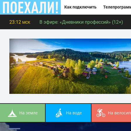
Как подключить
Телепрограм
23:12
В эфире:
«Дневники профессий» (12+)
МСК
на земле
на воде
на велоси