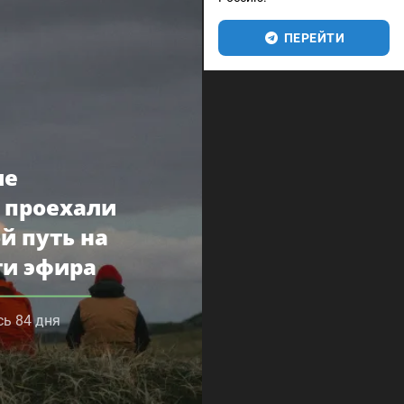
ПЕРЕЙТИ
ие
 проехали
й путь на
ти эфира
сь 84 дня