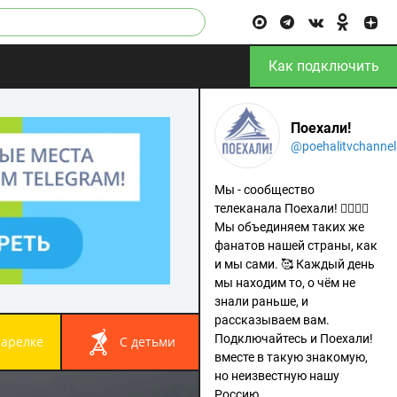
Как подключить
Поехали!
@poehalitvchannel
Мы - сообщество
телеканала Поехали! 🙋‍♂️🙋‍♀️
Мы объединяем таких же
фанатов нашей страны, как
и мы сами. 🥰 Каждый день
мы находим то, о чём не
знали раньше, и
рассказываем вам.
Подключайтесь и Поехали!
 тарелке
с детьми
вместе в такую знакомую,
но неизвестную нашу
Россию.