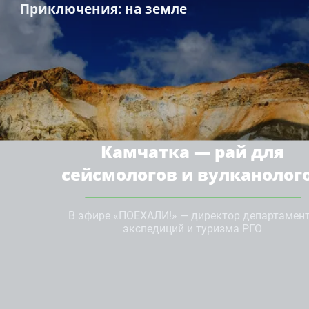
Приключения
: на земле
Камчатка — рай для
сейсмологов и вулканолог
В эфире «ПОЕХАЛИ!» — директор департамен
экспедиций и туризма РГО