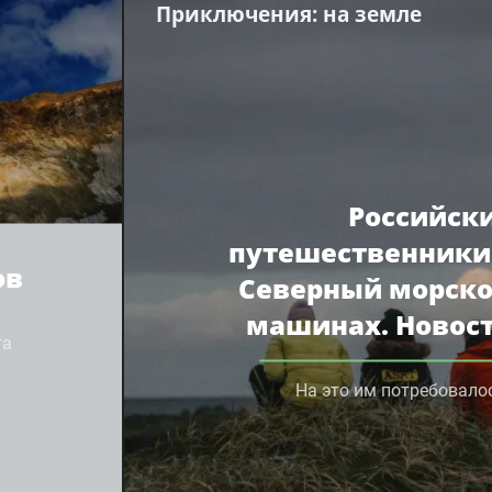
Приключения
: на земле
Российск
путешественники
ов
Северный морско
машинах. Новос
та
На это им потребовало