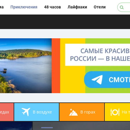
ма
Приключения
48 часов
Лайфхаки
Отели
педах
в воздухе
в горах
на