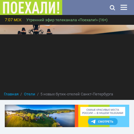
7:07
Утренний эфир телеканала «Поехали!» (16+)
МСК
Главная
Отели
5 новых бутик-отелей Санкт-Петербурга