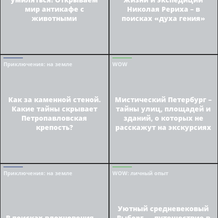
мир антикафе с
Николая Рериха – в
животными
поисках «духа гения»
Приключения
: на земле
WOW
Как за каменной стеной.
Мистический Петербург –
Какие тайны скрывает
тайны улиц, площадей и
Петропавловская
зданий, о которых не
крепость?
расскажут на экскурсиях
Приключения
: на земле
WOW
: личный опыт
Уютный средневековый
В поисках вдохновения —
Выборг — путешествие в