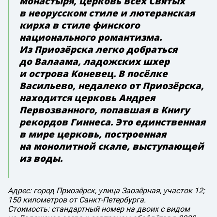
монастыря, церковь Всех Святых
в неорусском стиле и лютеранская
кирха в стиле финского
национального романтизма.
Из Приозёрска легко добраться
до Валаама, ладожских шхер
и острова Коневец. В посёлке
Васильево, недалеко от Приозёрска,
находится церковь Андрея
Первозванного, попавшая в Книгу
рекордов Гиннеса. Это единственная
в мире церковь, построенная
на монолитной скале, выступающей
из воды.
Адрес: город Приозёрск, улица Заозёрная, участок 12;
150 километров от Санкт-Петербурга.
Стоимость: стандартный номер на двоих с видом