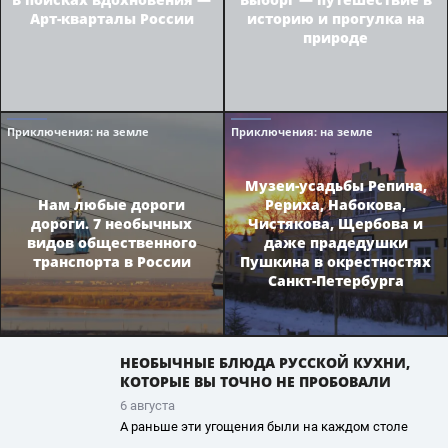
Арт-кварталы России
историю и прогулка на
природе
Приключения
: на земле
Приключения
: на земле
Музеи-усадьбы Репина,
Нам любые дороги
Рериха, Набокова,
дороги. 7 необычных
Чистякова, Щербова и
видов общественного
даже прадедушки
транспорта в России
Пушкина в окрестностях
Санкт-Петербурга
НЕОБЫЧНЫЕ БЛЮДА РУССКОЙ КУХНИ,
КОТОРЫЕ ВЫ ТОЧНО НЕ ПРОБОВАЛИ
6 августа
А раньше эти угощения были на каждом столе