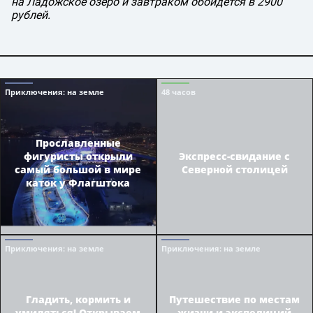
на Ладожское озеро и завтраком обойдётся в 2900
рублей.
Приключения
: на земле
48 часов
Прославленные
фигуристы открыли
Экспресс-свидание с
самый большой в мире
Северной столицей
каток у Флагштока
Приключения
: на земле
Приключения
: на земле
Гладить, кормить и
Путешествие по местам
умиляться! Открываем
жизни и экспедиций