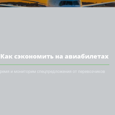
 Как сэкономить на авиабилетах
ремя и мониторим спецпредложения от перевозчиков