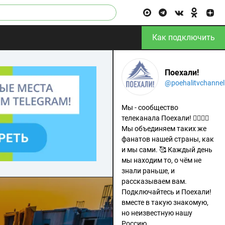
Как подключить
Поехали!
@poehalitvchannel
Мы - сообщество
телеканала Поехали! 🙋‍♂️🙋‍♀️
Мы объединяем таких же
фанатов нашей страны, как
и мы сами. 🥰 Каждый день
мы находим то, о чём не
знали раньше, и
рассказываем вам.
Подключайтесь и Поехали!
вместе в такую знакомую,
но неизвестную нашу
Россию.