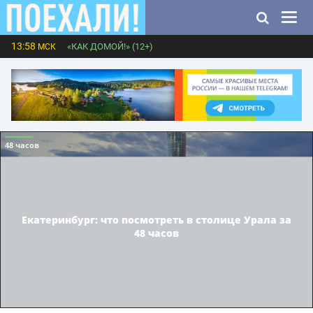
13:58
«КАК ДОМОЙ!» (12+)
МСК
48 часов
Екатеринбург: что посмотреть в столице Урала за
48 часов