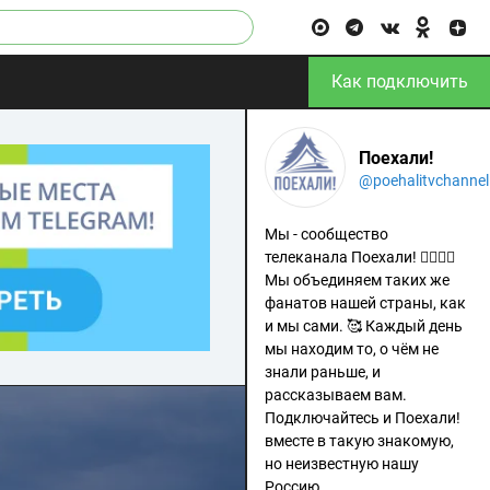
Как подключить
Поехали!
@poehalitvchannel
Мы - сообщество
телеканала Поехали! 🙋‍♂️🙋‍♀️
Мы объединяем таких же
фанатов нашей страны, как
и мы сами. 🥰 Каждый день
мы находим то, о чём не
знали раньше, и
рассказываем вам.
Подключайтесь и Поехали!
вместе в такую знакомую,
но неизвестную нашу
Россию.