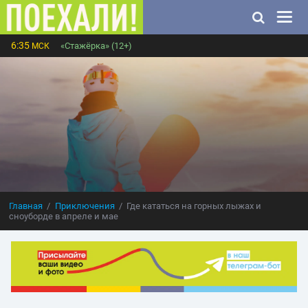
6:35
«Стажёрка» (12+)
МСК
Главная
Приключения
Где кататься на горных лыжах и
сноуборде в апреле и мае