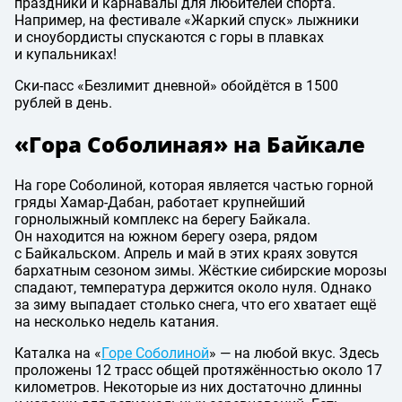
праздники и карнавалы для любителей спорта.
Например, на фестивале «Жаркий спуск» лыжники
и сноубордисты спускаются с горы в плавках
и купальниках!
Ски-пасс «Безлимит дневной» обойдётся в 1500
рублей в день.
«Гора Соболиная» на Байкале
На горе Соболиной, которая является частью горной
гряды Хамар-Дабан, работает крупнейший
горнолыжный комплекс на берегу Байкала.
Он находится на южном берегу озера, рядом
с Байкальском. Апрель и май в этих краях зовутся
бархатным сезоном зимы. Жёсткие сибирские морозы
спадают, температура держится около нуля. Однако
за зиму выпадает столько снега, что его хватает ещё
на несколько недель катания.
Каталка на «
Горе Соболиной
» — на любой вкус. Здесь
проложены 12 трасс общей протяжённостью около 17
километров. Некоторые из них достаточно длинны