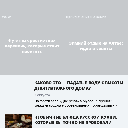
WOW
Приключения
: на земле
6 уютных российских
Зимний отдых на Алтае:
деревень, которые стоит
идеи и советы
посетить
КАКОВО ЭТО — ПАДАТЬ В ВОДУ С ВЫСОТЫ
ДЕВЯТИЭТАЖНОГО ДОМА?
7 августа
На фестивале «Две реки» в Музеоне прошли
международные соревнования по хайдайвингу
НЕОБЫЧНЫЕ БЛЮДА РУССКОЙ КУХНИ,
КОТОРЫЕ ВЫ ТОЧНО НЕ ПРОБОВАЛИ