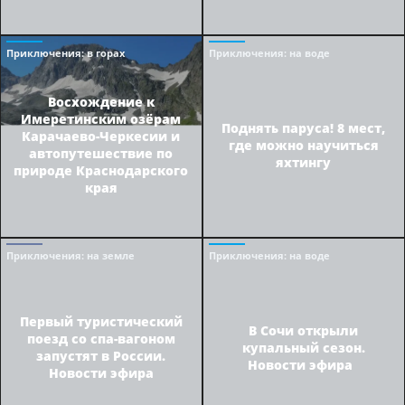
Приключения
: в горах
Приключения
: на воде
Восхождение к
Имеретинским озёрам
Поднять паруса! 8 мест,
Карачаево-Черкесии и
где можно научиться
автопутешествие по
яхтингу
природе Краснодарского
края
Приключения
: на земле
Приключения
: на воде
Первый туристический
В Сочи открыли
поезд со спа-вагоном
купальный сезон.
запустят в России.
Новости эфира
Новости эфира