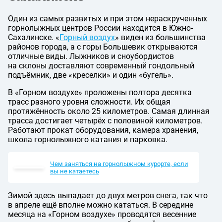
Один из самых развитых и при этом нераскрученных
горнолыжных центров России находится в Южно-
Сахалинске. «
Горный воздух
» виден из большинства
районов города, а с горы Большевик открываются
отличные виды. Лыжников и сноубордистов
на склоны доставляют современный гондольный
подъёмник, две «креселки» и один «бугель».
В «Горном воздухе» проложены полтора десятка
трасс разного уровня сложности. Их общая
протяжённость около 25 километров. Самая длинная
трасса достигает четырёх с половиной километров.
Работают прокат оборудования, камера хранения,
школа горнолыжного катания и парковка.
Чем заняться на горнолыжном курорте, если
вы не катаетесь
Зимой здесь выпадает до двух метров снега, так что
в апреле ещё вполне можно кататься. В середине
месяца на «Горном воздухе» проводятся весенние