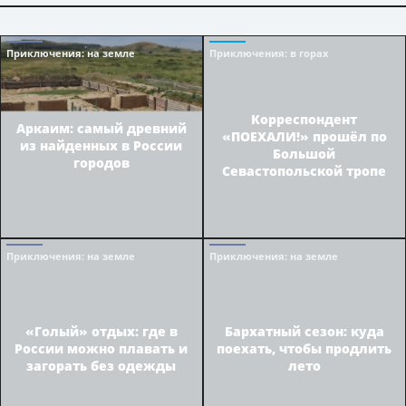
Приключения
: на земле
Приключения
: в горах
Корреспондент
Аркаим: самый древний
«ПОЕХАЛИ!» прошёл по
из найденных в России
Большой
городов
Севастопольской тропе
Приключения
: на земле
Приключения
: на земле
«Голый» отдых: где в
Бархатный сезон: куда
России можно плавать и
поехать, чтобы продлить
загорать без одежды
лето