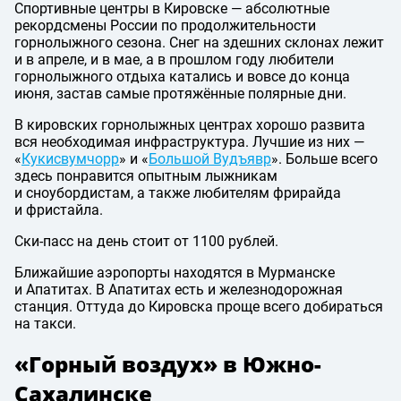
Спортивные центры в Кировске — абсолютные
рекордсмены России по продолжительности
горнолыжного сезона. Снег на здешних склонах лежит
и в апреле, и в мае, а в прошлом году любители
горнолыжного отдыха катались и вовсе до конца
июня, застав самые протяжённые полярные дни.
В кировских горнолыжных центрах хорошо развита
вся необходимая инфраструктура. Лучшие из них —
«
Кукисвумчорр
» и «
Большой Вудъявр
». Больше всего
здесь понравится опытным лыжникам
и сноубордистам, а также любителям фрирайда
и фристайла.
Ски-пасс на день стоит от 1100 рублей.
Ближайшие аэропорты находятся в Мурманске
и Апатитах. В Апатитах есть и железнодорожная
станция. Оттуда до Кировска проще всего добираться
на такси.
«Горный воздух» в Южно-
Сахалинске