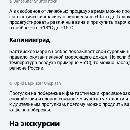
© DaneeShe/ Shutterstock
А в свободное от лечебных процедур время можно про
фантастически красивую винодельню «Шато де Талю»,
продегустировать различные вина и прикупить парочк
в ноябре — от +13°C до +15°C.
Калининград
Балтийское море в ноябре показывает свой суровый нра
правило, окутан пеленой моросящего дождя. Но если
температура воздуха примерно +5°C), то можно насл
региона России.
© Юрий Баринов/ Unsplash
Прогулки на побережье и фантастически красивые зак
спокойствия и словно «смывает» чувство усталости и т
к длительным прогулкам, поэтому можно продлить в
кафе на побережье.
На экскурсии