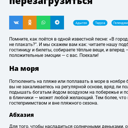
перезагрузиться
Адыгея
Таруса
Геленджи
Помните, как поётся в одной известной песне: «‎В город
не плакать?"‎. И мы скажем вам как: читаете нашу под
гостиницу и билеты, собираете тёплые вещи, и вперед 
положительные эмоции — с вас. Поехали!
На моря
Потюленить на пляже или поплавать в море в ноябре б
вы не закаливаетесь на регулярной основе, вряд ли по
подышать богатым йодом воздухом на побережье и по
в блинчики — может любой желающий. Тем более, что
гостеприимством и вне пляжного сезона.
Абхазия
Для того, чтобы насладиться солнечными деньками, 