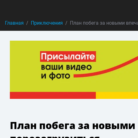
Главная
Приключения
План побега за новыми впеч
План побега за новыми