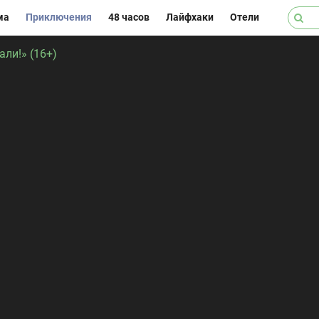
ма
Приключения
48 часов
Лайфхаки
Отели
ли!» (16+)