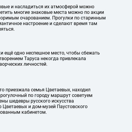
ервые и насладиться их атмосферой можно
посетить многие знаковые места можно по акции
вторимым очарованием. Прогулки по старинным
мантичное настроение и сделают время там
яться.
и ещё одно неспешное место, чтобы сбежать
отворением Таруса некогда привлекала
творческих личностей.
ето приезжала семья Цветаевых, находил
прогулочный по городу маршрут советуем
лены шедевры русского искусства
ёр Цветаевых и дом-музей Паустовского
рованным кабинетом.