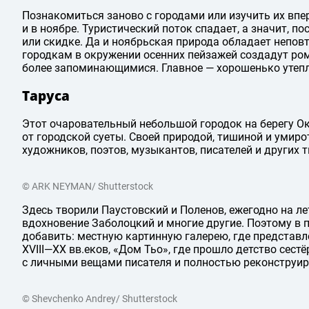
Познакомиться заново с городами или изучить их вп
и в ноябре. Туристический поток спадает, а значит, 
или скидке. Да и ноябрьская природа обладает непо
городкам в окружении осенних пейзажей создадут ро
более запоминающимися. Главное — хорошенько утепл
Таруса
Этот очаровательный небольшой городок на берегу Ок
от городской суеты. Своей природой, тишиной и умир
художников, поэтов, музыкантов, писателей и других 
© ARK NEYMAN/ Shutterstock
Здесь творили Паустовский и Поленов, ежегодно на л
вдохновение Заболоцкий и многие другие. Поэтому в 
добавить: местную картинную галерею, где представ
XVIII—XX вв.
еков, «Дом Тьо», где прошло детство сест
с личными вещами писателя и полностью реконструи
© Shevchenko Andrey/ Shutterstock