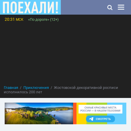
20:31
«По дороге» (12+)
МСК
Главная
Приключения
Жостовской декоративной росписи
исполнилось 200 лет