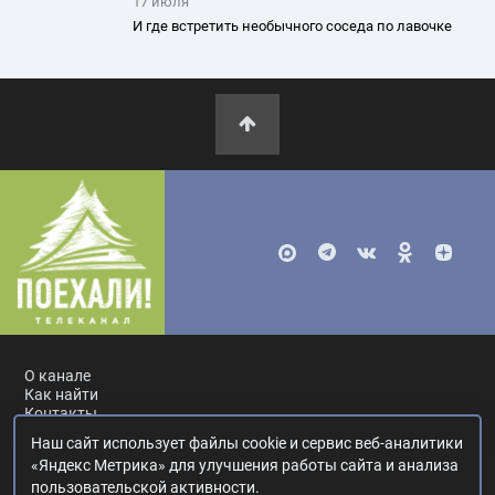
17 июля
И где встретить необычного соседа по лавочке
О канале
Как найти
Контакты
Наш сайт использует файлы cookie и сервис веб-аналитики
Россия, Москва, ул. Ак. Королёва, 19.
+7 495 617-55-80
.
«Яндекс Метрика» для улучшения работы сайта и анализа
info@poehali.tv
.
пользовательской активности.