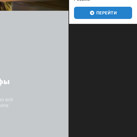
ПЕРЕЙТИ
ифы
о всё
вила