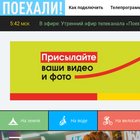
Как подключить
Телепрограм
5:42
В эфире:
Утренний эфир телеканала «Поеха
МСК
на земле
на воде
на велоси