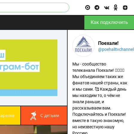
Как подключить
Поехали!
@poehalitvchannel
Мы - сообщество
телеканала Поехали! 🙋‍♂️🙋‍♀️
Мы объединяем таких же
фанатов нашей страны, как
и мы сами. 🥰 Каждый день
мы находим то, о чём не
знали раньше, и
рассказываем вам.
Подключайтесь и Поехали!
 тарелке
с детьми
вместе в такую знакомую,
но неизвестную нашу
Россию.