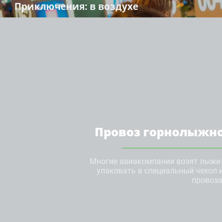
Приключения
: в воздухе
Провоз горнолыжно
Многие авиакомпании возят лыжи 
упаковать в специальный чехол 
провоза