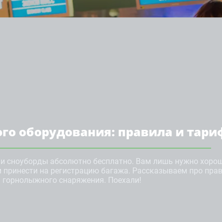
го оборудования: правила и тар
и сноуборды абсолютно бесплатно. Вам лишь нужно хорош
и принести на регистрацию багажа. Рассказываем про пра
 горнолыжного снаряжения. Поехали!