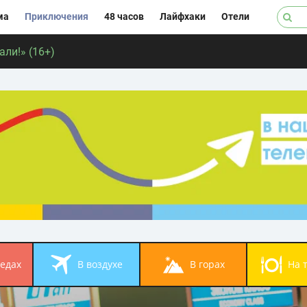
ма
Приключения
48 часов
Лайфхаки
Отели
ли!» (16+)
педах
в воздухе
в горах
на