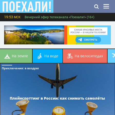
19:53
Вечерний эфир телеканала «Поехали!» (16+)
МСК
на земле
на воде
на велосипедах
Приключения
: в воздухе
Плейнспоттинг в России: как снимать самолёты