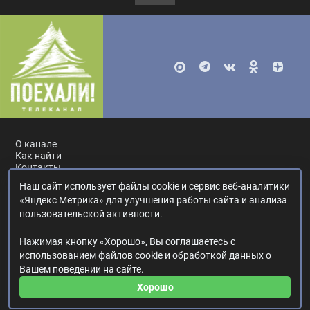
О канале
Как найти
Контакты
Наш сайт использует файлы cookie и сервис веб-аналитики
Россия, Москва, ул. Ак. Королёва, 19.
+7 495 617-55-80
.
«Яндекс Метрика» для улучшения работы сайта и анализа
info@poehali.tv
.
пользовательской активности.
16+
Нажимая кнопку «Хорошо», Вы соглашаетесь с
© 2017—2026. Редакция телеканала «Поехали!».
использованием файлов cookie и обработкой данных о
Все права на любые материалы, опубликованные на сайте,
Вашем поведении на сайте.
защищены.
Любое использование материалов возможно только с согласия
Хорошо
Редакции телеканала.
Политика в отношении обработки персональных данных