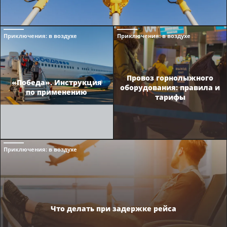
Приключения
: в воздухе
Приключения
: в воздухе
Провоз горнолыжного
«Победа». Инструкция
оборудования: правила и
по применению
тарифы
Приключения
: в воздухе
Что делать при задержке рейса