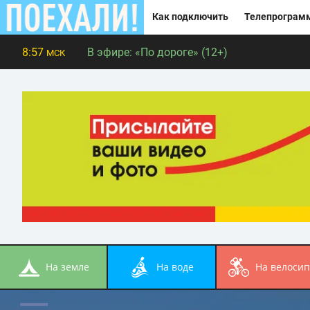
Как подключить
Телепрограм
8:57
В эфире:
«По дороге» (12+)
МСК
на земле
на воде
на велоси