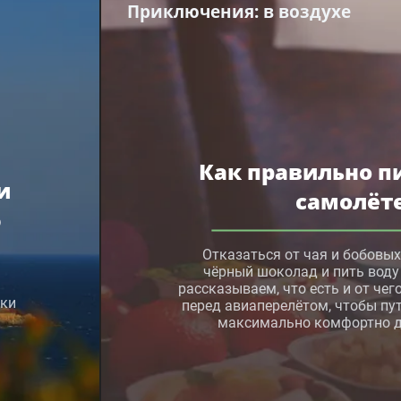
Приключения
: в воздухе
Как правильно п
и
самолёт
ю
Отказаться от чая и бобовых,
чёрный шоколад и пить воду 
рассказываем, что есть и от чег
чки
перед авиаперелётом, чтобы пу
максимально комфортно д