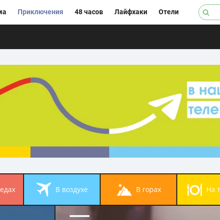
ма
Приключения
48 часов
Лайфхаки
Отели
педах
в воздухе
в горах
на