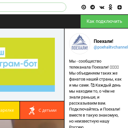
Как подключить
Поехали!
@poehalitvchannel
Мы - сообщество
телеканала Поехали! 🙋‍♂️🙋‍♀️
Мы объединяем таких же
фанатов нашей страны, как
и мы сами. 🥰 Каждый день
мы находим то, о чём не
знали раньше, и
рассказываем вам.
Подключайтесь и Поехали!
 тарелке
с детьми
вместе в такую знакомую,
но неизвестную нашу
Россию.