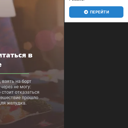
ПЕРЕЙТИ
итаться в
е
 взять на борт
через не могу:
о стоит отказаться
тешествие прошло
ля желудка.