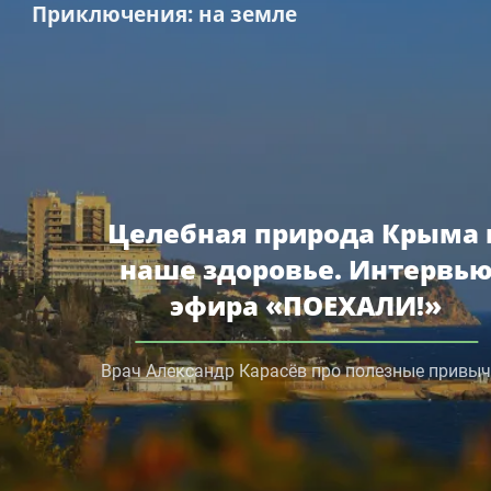
Приключения
: на земле
Целебная природа Крыма 
наше здоровье. Интервь
эфира «ПОЕХАЛИ!»
Врач Александр Карасёв про полезные привы