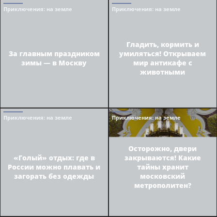
Приключения
: на земле
Приключения
: на земле
Гладить, кормить и
За главным праздником
умиляться! Открываем
зимы — в Москву
мир антикафе с
животными
Приключения
: на земле
Приключения
: на земле
Осторожно, двери
«Голый» отдых: где в
закрываются! Какие
России можно плавать и
тайны хранит
загорать без одежды
московский
метрополитен?