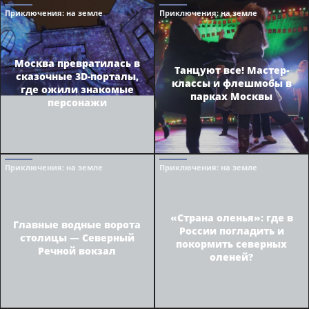
Приключения
: на земле
Приключения
: на земле
Москва превратилась в
Танцуют все! Мастер-
сказочные 3D-порталы,
классы и флешмобы в
где ожили знакомые
парках Москвы
персонажи
Приключения
: на земле
Приключения
: на земле
«Страна оленья»: где в
Главные водные ворота
России погладить и
столицы — Северный
покормить северных
Речной вокзал
оленей?