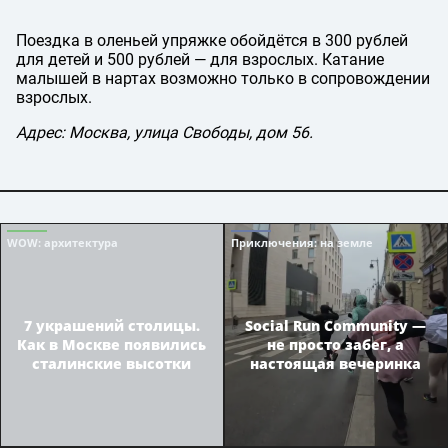
Поездка в оленьей упряжке обойдётся в 300 рублей
для детей и 500 рублей — для взрослых. Катание
малышей в нартах возможно только в сопровождении
взрослых.
Адрес: Москва, улица Свободы, дом 56.
WOW
: архитектура
Приключения
: на земле
7 украшений столицы.
Social Run Community —
Как в Москве появились
не просто забег, а
сталинские высотки
настоящая вечеринка