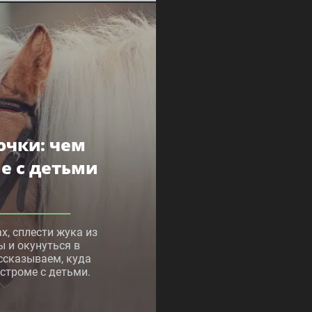
очки: чем
ме с детьми
х, сплести жука из
ы и окунуться в
ссказываем, куда
остроме с детьми.