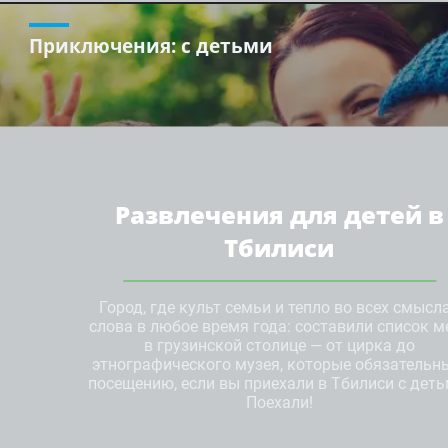
Приключения
: с детьми
Развлечения для детей в
Тбилиси
Город, где культ семьи и тепло во всех смысл
слова в любое время года: составили список м
в грузинской столице — от цирка до
этнографического музея, которые обязательн
посещению, если вы приехали в Тбилиси с деть
Поехали!