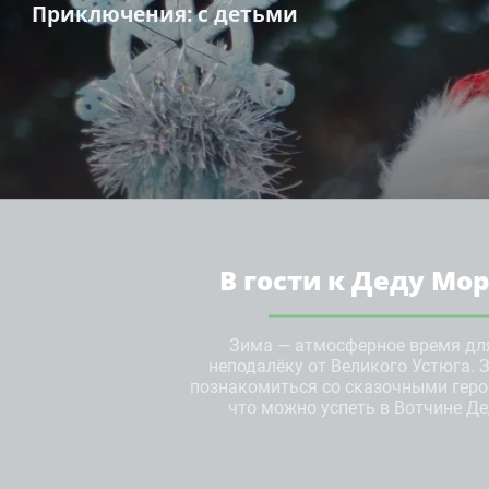
Приключения
: с детьми
В гости к Деду Мо
Зима — атмосферное время дл
неподалёку от Великого Устюга. 
познакомиться со сказочными геро
что можно успеть в Вотчине Д