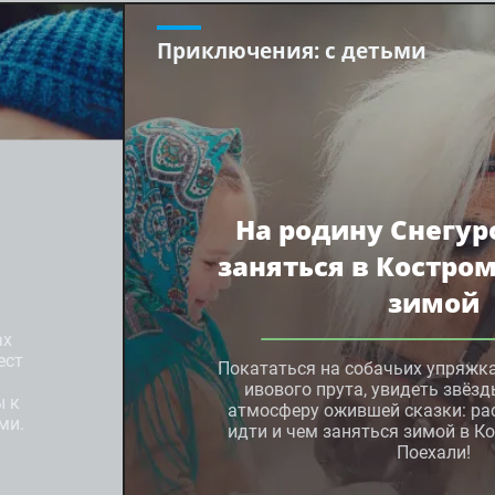
Приключения
: с детьми
На родину Снегур
заняться в Костро
зимой
ах
ест
Покататься на собачьих упряжка
ивового прута, увидеть звёзд
ы к
атмосферу ожившей сказки: ра
ми.
идти и чем заняться зимой в К
Поехали!