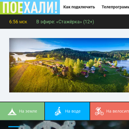
Как подключить
Телепрограм
6:56
В эфире:
«Стажёрка» (12+)
МСК
на земле
на воде
на велоси