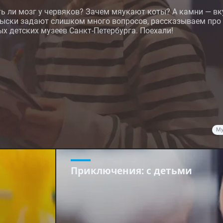
ь ли мозг у червяков? Зачем мяукают коты? А камни — в
рыски задают слишком много вопросов, рассказываем про
х детских музеев Санкт-Петербурга. Поехали!
Му
Приключения
: с детьми