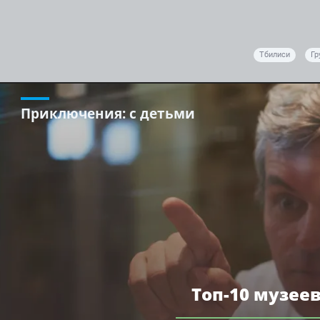
Тбилиси
Гр
Приключения
: с детьми
Топ-10 музее