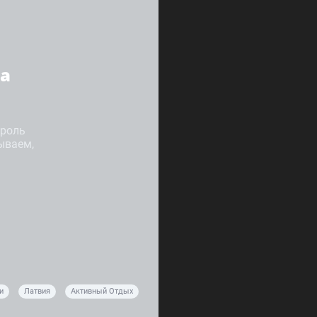
ха
 роль
ываем,
и
Латвия
Активный Отдых