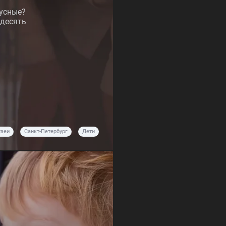
кусные?
 десять
зеи
Санкт-Петербург
Дети