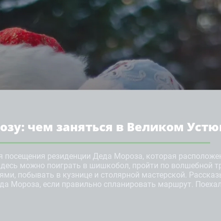
розу: чем заняться в Великом Устю
я посещения резиденции Деда Мороза, которая расположе
Здесь можно поиграть в шишкобол, пройти по волшебной т
ями, побывать в кузнице и столярной мастерской. Рассказ
еда Мороза, если правильно спланировать маршрут. Поехал