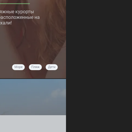
ляжные курорты
расположенные на
хали!
Море
Пляж
Дети