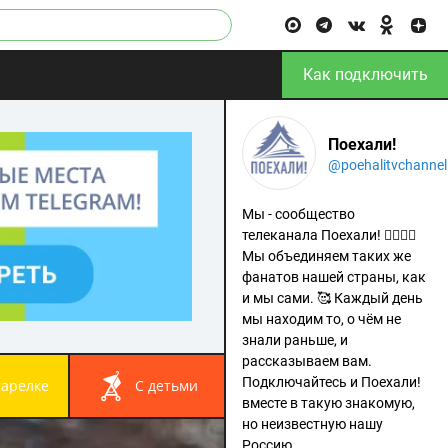
Как подключить
Поехали!
@poehalitvchannel
Мы - сообщество
телеканала Поехали! 🙋‍♂️🙋‍♀️
Мы объединяем таких же
фанатов нашей страны, как
и мы сами. 🥰 Каждый день
мы находим то, о чём не
знали раньше, и
рассказываем вам.
Подключайтесь и Поехали!
 тарелке
с детьми
вместе в такую знакомую,
но неизвестную нашу
Россию.