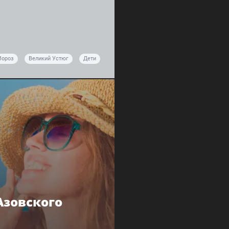
Мороз
Великий Устюг
Дети
Азовского