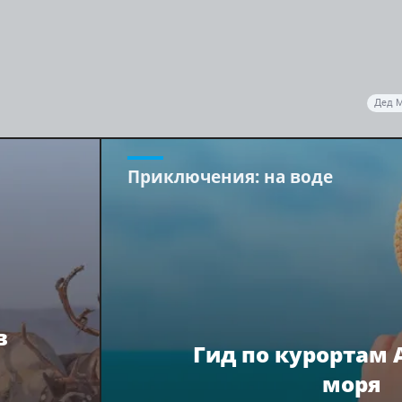
Дед 
Приключения
: на воде
в
Гид по курортам 
моря