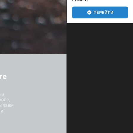
ПЕРЕЙТИ
ге
на
ропе,
ываем,
и!