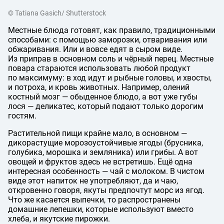
© Tatiana Gasich/ Shutterstock
Местные блюда готовят, как правило, традиционными
способами: с помощью заморозки, отваривания или
обжаривания. Или и вовсе едят в сыром виде.
Из приправ в основном соль и чёрный перец. Местные
повара стараются использовать любой продукт
по максимуму: в ход идут и рыбные головы, и хвосты,
и потроха, и кровь животных. Например, олений
костный мозг — обыденное блюдо, а вот уже губы
лося — деликатес, который подают только дорогим
гостям.
Растительной пищи крайне мало, в основном —
дикорастущие морозоустойчивые ягоды (брусника,
голубика, морошка и земляника) или грибы. А вот
овощей и фруктов здесь не встретишь. Ещё одна
интересная особенность — чай с молоком. В чистом
виде этот напиток не употребляют, да и чаю,
откровенно говоря, якуты предпочтут морс из ягод.
Что же касается выпечки, то распространены
домашние лепешки, которые используют вместо
хлеба, и якутские пирожки.