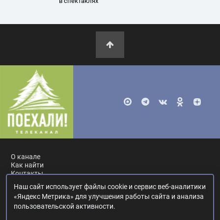
в спектаклях
О канале
Как найти
Контакты
Наш сайт использует файлы cookie и сервис веб-аналитики
Россия, Москва, ул. Ак. Королёва, 19.
+7 495 617-55-80
.
«Яндекс Метрика» для улучшения работы сайта и анализа
info@poehali.tv
.
пользовательской активности.
16+