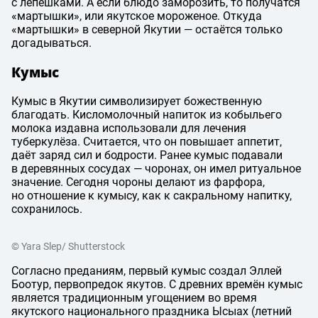
с лепёшками. А если блюдо заморозить, то получатся
«мартышки», или якутское мороженое. Откуда
«мартышки» в северной Якутии — остаётся только
догадываться.
Кумыс
Кумыс в Якутии символизирует божественную
благодать. Кисломолочный напиток из кобыльего
молока издавна использовали для лечения
туберкулёза. Считается, что он повышает аппетит,
даёт заряд сил и бодрости. Ранее кумыс подавали
в деревянных сосудах — чоронах, он имел ритуальное
значение. Сегодня чороны делают из фарфора,
но отношение к кумысу, как к сакральному напитку,
сохранилось.
© Yara Slep/ Shutterstock
Согласно преданиям, первый кумыс создал Эллей
Боотур, первопредок якутов. С древних времён кумыс
является традиционным угощением во время
якутского национального праздника Ысыах (летний