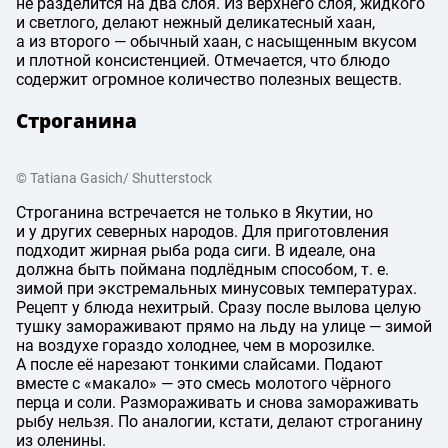
не разделится на два слоя. Из верхнего слоя, жидкого
и светлого, делают нежный деликатесный хаан,
а из второго — обычный хаан, с насыщенным вкусом
и плотной консистенцией. Отмечается, что блюдо
содержит огромное количество полезных веществ.
Строганина
© Tatiana Gasich/ Shutterstock
Строганина встречается не только в Якутии, но
и у других северных народов. Для приготовления
подходит жирная рыба рода сиги. В идеале, она
должна быть поймана подлёдным способом,
т. е.
зимой при экстремальных минусовых температурах.
Рецепт у блюда нехитрый. Сразу после вылова целую
тушку замораживают прямо на льду на улице — зимой
на воздухе гораздо холоднее, чем в морозилке.
А после её нарезают тонкими слайсами. Подают
вместе с «макало» — это смесь молотого чёрного
перца и соли. Размораживать и снова замораживать
рыбу нельзя. По аналогии, кстати, делают строганину
из оленины.