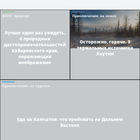
WOW
: природа
Приключения
: на земле
Лучше один раз увидеть.
6 природных
Осторожно, горячо. 3
достопримечательностей
термальных источника
Хабаровского края,
Якутии
поражающих
воображение
Приключения
: на тарелке
Еда на Камчатке: что пробовать на Дальнем
Востоке