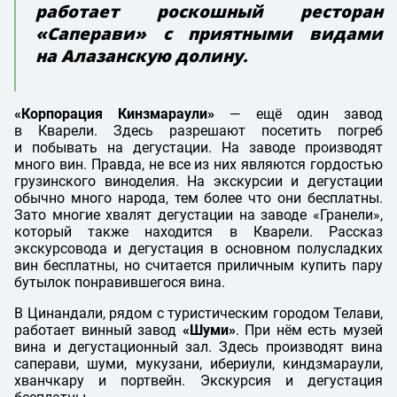
работает роскошный ресторан
«Саперави» с приятными видами
на Алазанскую долину.
«Корпорация Кинзмараули»
— ещё один завод
в Кварели. Здесь разрешают посетить погреб
и побывать на дегустации. На заводе производят
много вин. Правда, не все из них являются гордостью
грузинского виноделия. На экскурсии и дегустации
обычно много народа, тем более что они бесплатны.
Зато многие хвалят дегустации на заводе «Гранели»,
который также находится в Кварели. Рассказ
экскурсовода и дегустация в основном полусладких
вин бесплатны, но считается приличным купить пару
бутылок понравившегося вина.
В Цинандали, рядом с туристическим городом Телави,
работает винный завод
«Шуми»
. При нём есть музей
вина и дегустационный зал. Здесь производят вина
саперави, шуми, мукузани, ибериули, киндзмараули,
хванчкару и портвейн. Экскурсия и дегустация