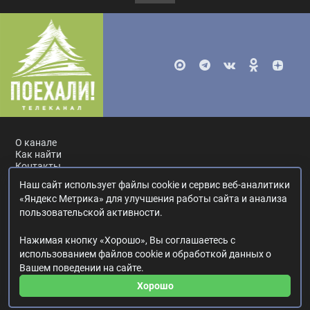
О канале
Как найти
Контакты
Наш сайт использует файлы cookie и сервис веб-аналитики
Россия, Москва, ул. Ак. Королёва, 19.
+7 495 617-55-80
.
«Яндекс Метрика» для улучшения работы сайта и анализа
info@poehali.tv
.
пользовательской активности.
16+
Нажимая кнопку «Хорошо», Вы соглашаетесь с
© 2017—2026. Редакция телеканала «Поехали!».
использованием файлов cookie и обработкой данных о
Все права на любые материалы, опубликованные на сайте,
Вашем поведении на сайте.
защищены.
Любое использование материалов возможно только с согласия
Хорошо
Редакции телеканала.
Политика в отношении обработки персональных данных