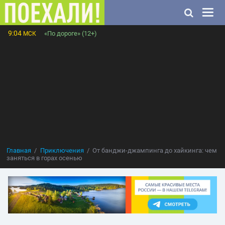
9:04
«По дороге» (12+)
МСК
Главная
Приключения
От банджи-джампинга до хайкинга: чем
заняться в горах осенью