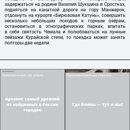
задержаться на родине Василия Шукшина в Сростках,
подняться на канатной дороге на гору Манжерок,
отдохнуть на курорте «Бирюзовая Катунь», совершить
несколько небольших походов к горным озёрам,
остановиться в этнографических парках, впитать
в себя святость Чемала и полюбоваться на лунные
пейзажи Курайской степи, то поездка может занять
полторы-две недели.
Приключения
: на земле
Приключения
: на тарелке
Аркаим: самый древний
из найденных в России
Где блины — тут и мы!
городов