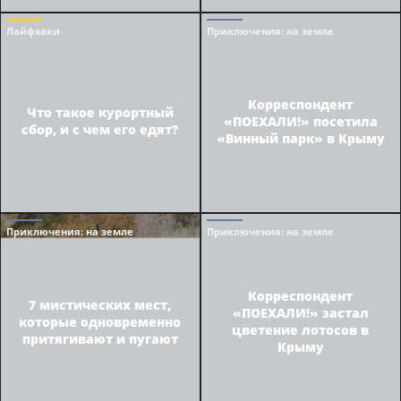
Лайфхаки
Приключения
: на земле
Корреспондент
Что такое курортный
«ПОЕХАЛИ!» посетила
сбор, и с чем его едят?
«Винный парк» в Крыму
Приключения
: на земле
Приключения
: на земле
Корреспондент
7 мистических мест,
«ПОЕХАЛИ!» застал
которые одновременно
цветение лотосов в
притягивают и пугают
Крыму