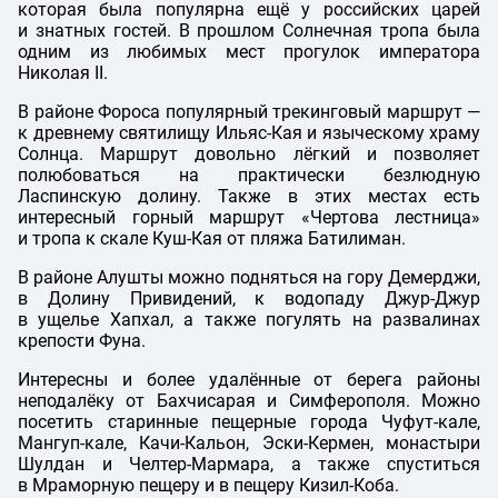
которая была популярна ещё у российских царей
и знатных гостей. В прошлом Солнечная тропа была
одним из любимых мест прогулок императора
Николая II.
В районе Фороса популярный трекинговый маршрут —
к древнему святилищу Ильяс-Кая и языческому храму
Солнца. Маршрут довольно лёгкий и позволяет
полюбоваться на практически безлюдную
Ласпинскую долину. Также в этих местах есть
интересный горный маршрут «Чертова лестница»
и тропа к скале Куш-Кая от пляжа Батилиман.
В районе Алушты можно подняться на гору Демерджи,
в Долину Привидений, к водопаду Джур-Джур
в ущелье Хапхал, а также погулять на развалинах
крепости Фуна.
Интересны и более удалённые от берега районы
неподалёку от Бахчисарая и Симферополя. Можно
посетить старинные пещерные города Чуфут-кале,
Мангуп-кале, Качи-Кальон, Эски-Кермен, монастыри
Шулдан и Челтер-Мармара, а также спуститься
в Мраморную пещеру и в пещеру Кизил-Коба.