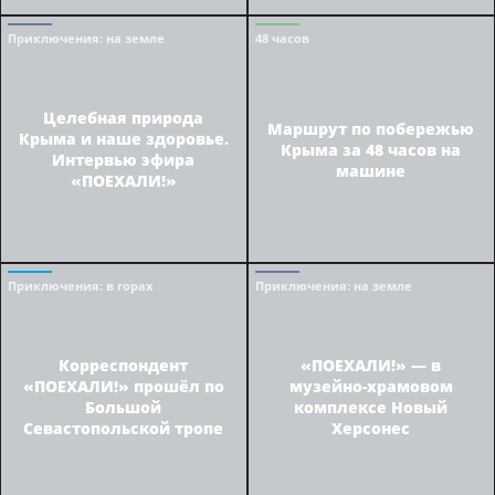
Приключения
: на земле
48 часов
Целебная природа
Маршрут по побережью
Крыма и наше здоровье.
Крыма за 48 часов на
Интервью эфира
машине
«ПОЕХАЛИ!»
Приключения
: в горах
Приключения
: на земле
Корреспондент
«ПОЕХАЛИ!» — в
«ПОЕХАЛИ!» прошёл по
музейно-храмовом
Большой
комплексе Новый
Севастопольской тропе
Херсонес