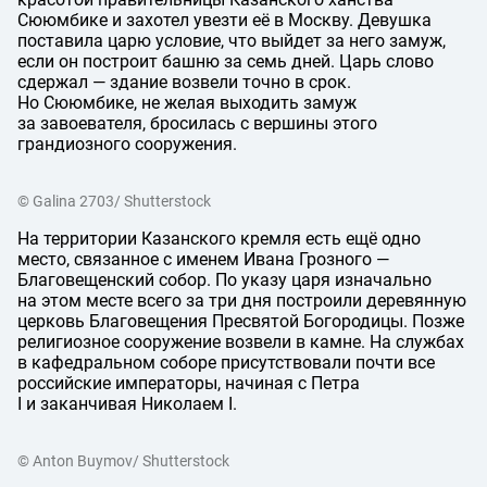
Сююмбике и захотел увезти её в Москву. Девушка
поставила царю условие, что выйдет за него замуж,
если он построит башню за семь дней. Царь слово
сдержал — здание возвели точно в срок.
Но Сююмбике, не желая выходить замуж
за завоевателя, бросилась с вершины этого
грандиозного сооружения.
© Galina 2703/ Shutterstock
На территории Казанского кремля есть ещё одно
место, связанное с именем Ивана Грозного —
Благовещенский собор. По указу царя изначально
на этом месте всего за три дня построили деревянную
церковь Благовещения Пресвятой Богородицы. Позже
религиозное сооружение возвели в камне. На службах
в кафедральном соборе присутствовали почти все
российские императоры, начиная с Петра
I и заканчивая Николаем I.
© Anton Buymov/ Shutterstock