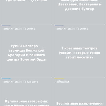
Цветаевой, Бехтерева и
древних булгар
Приключения
: на земле
Приключения
: на земле
Руины Болгара —
7 красивых театров
столицы Волжской
России, которые точно
Булгарии и важного
стоит посетить
центра Золотой Орды
Приключения
: на тарелке
Лайфхаки
Кулинарная география:
Бесплатные развлечения
как в России составляют