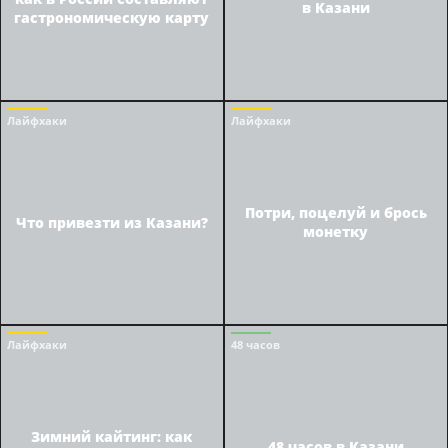
в Казани
гастрономическую карту
Лайфхаки
Лайфхаки
Потри, поцелуй и брось
Что привезти из Казани?
монетку
Лайфхаки
48 часов
Зимний кайтинг: как
48 часов в Казани