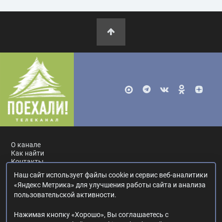
О канале
Как найти
Контакты
Наш сайт использует файлы cookie и сервис веб-аналитики
Россия, Москва, ул. Ак. Королёва, 19.
+7 495 617-55-80
.
«Яндекс Метрика» для улучшения работы сайта и анализа
info@poehali.tv
.
пользовательской активности.
16+
Нажимая кнопку «Хорошо», Вы соглашаетесь с
© 2017—2026. Редакция телеканала «Поехали!».