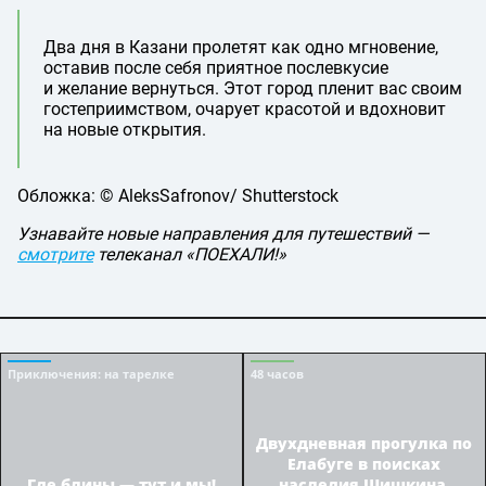
Два дня в Казани пролетят как одно мгновение,
оставив после себя приятное послевкусие
и желание вернуться. Этот город пленит вас своим
гостеприимством, очарует красотой и вдохновит
на новые открытия.
Обложка: © AleksSafronov/ Shutterstock
Узнавайте новые направления для путешествий —
смотрите
телеканал «ПОЕХАЛИ!»
Приключения
: на тарелке
48 часов
Двухдневная прогулка по
Елабуге в поисках
Где блины — тут и мы!
наследия Шишкина,