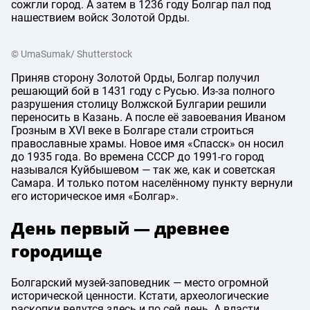
сожгли город. А затем в 1236 году Болгар пал под
нашествием войск Золотой Орды.
© UmaSumak/ Shutterstock
Приняв сторону Золотой Орды, Болгар получил
решающий бой в 1431 году с Русью. Из-за полного
разрушения столицу Волжской Булгарии решили
переносить в Казань. А после её завоевания Иваном
Грозным в XVI веке в Болгаре стали строиться
православные храмы. Новое имя «Спасск» он носил
до 1935 года. Во времена СССР до 1991-го город
назывался Куйбышевом — так же, как и советская
Самара. И только потом населённому пункту вернули
его историческое имя «Болгар».
День первый — древнее
городище
Болгарский музей-заповедник — место огромной
исторической ценности. Кстати, археологические
раскопки ведутся здесь и по сей день. А власти