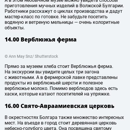
А в этом необычном музее можно увидеть способы
приготовления мучных изделий в Волжской Булгарии.
Работники расскажут о циклах производства и дадут
мастер-класс по готовке. Не забудьте посетить
водяную и ветреную мельницы — очень колоритные
объекты.
14.00 Верблюжья ферма
© Ann May Snz/ Shutterstock
Прямо за музеем хлеба стоит Верблюжья ферма.
На экскурсии вы увидите целых три загона
с животными. А в фермерской лавке представлены
продукты из верблюжьей шерсти и полезное
верблюжье молоко. Помимо верблюдов здесь есть
хаски, которые катают посетителей на упряжке.
16.00 Свято-Авраамиевская церковь
В окрестностях Болгара также множество интересных
мест. На въезде в город стоит деревянная церковь
небесно-голубого цвета. Она посвящена святому