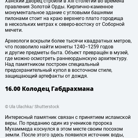
Ханский дворец строили в XIII столетии во времена
правления Золотой Орды. Кирпично-каменное
монументальное здание с угловыми башнями
пилонами стоит на краю верхнего плато городища
в нескольких метрах к северо-востоку от Соборной
ме­чети.
Археологи вскрыли более тысячи квадратных метров,
что позволило найти монеты 1240−1259 годов
и другие предметы быта. Объект превращён в музей,
где можно осмотреть раннеордынскую архитектуру.
Над памятником построен специальный
предохранительный купол в восточном стиле,
защищающий артефакты от дождя.
16.00 Колодец Габдрахмана
© Ula Ulachka/ Shutterstock
Интересный памятник связан с принятием исламской
веры. По преданию один из учеников пророка
Мухаммеда коснулся в этом месте своим посохом
земли. После этого здесь появился источник воды,