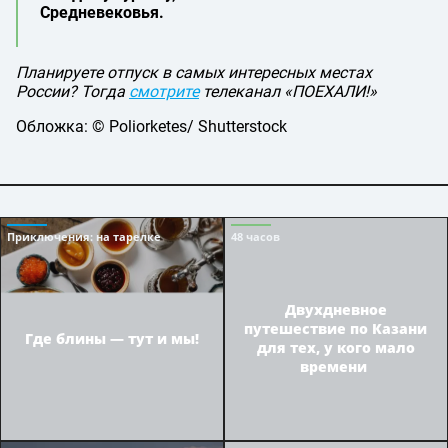
Средневековья.
Планируете отпуск в самых интересных местах
России? Тогда
смотрите
телеканал «ПОЕХАЛИ!»
Обложка: © Poliorketes/ Shutterstock
Приключения
: на тарелке
48 часов
Двухдневное
путешествие по Казани
Где блины — тут и мы!
для тех, у кого мало
времени