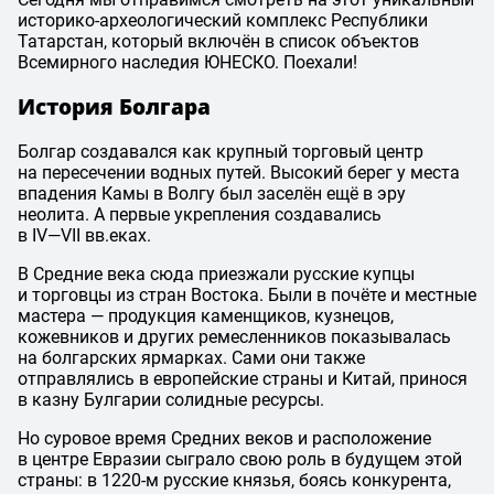
историко-археологический комплекс Республики
Татарстан, который включён в список объектов
Всемирного наследия ЮНЕСКО. Поехали!
История Болгара
Болгар создавался как крупный торговый центр
на пересечении водных путей. Высокий берег у места
впадения Камы в Волгу был заселён ещё в эру
неолита. А первые укрепления создавались
в IV—VII вв.
еках.
В Средние века сюда приезжали русские купцы
и торговцы из стран Востока. Были в почёте и местные
мастера — продукция каменщиков, кузнецов,
кожевников и других ремесленников показывалась
на болгарских ярмарках. Сами они также
отправлялись в европейские страны и Китай, принося
в казну Булгарии солидные ресурсы.
Но суровое время Средних веков и расположение
в центре Евразии сыграло свою роль в будущем этой
страны: в 1220-м русские князья, боясь конкурента,