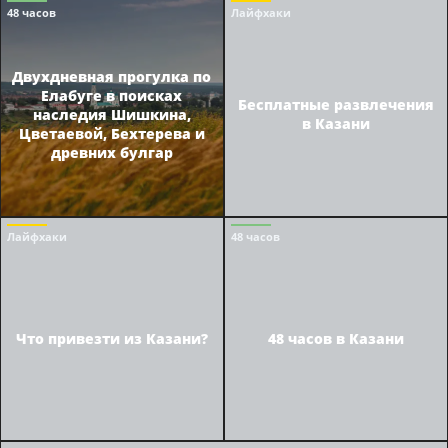
48 часов
Лайфхаки
Двухдневная прогулка по
Елабуге в поисках
Бесплатные развлечения
наследия Шишкина,
в Казани
Цветаевой, Бехтерева и
древних булгар
Лайфхаки
48 часов
Что привезти из Казани?
48 часов в Казани