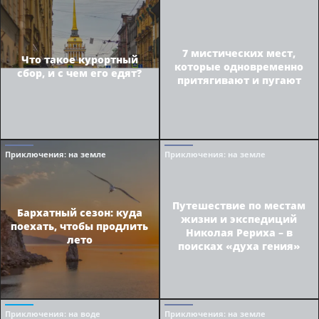
7 мистических мест,
Что такое курортный
которые одновременно
сбор, и с чем его едят?
притягивают и пугают
Приключения
: на земле
Приключения
: на земле
Путешествие по местам
Бархатный сезон: куда
жизни и экспедиций
поехать, чтобы продлить
Николая Рериха – в
лето
поисках «духа гения»
Приключения
: на воде
Приключения
: на земле