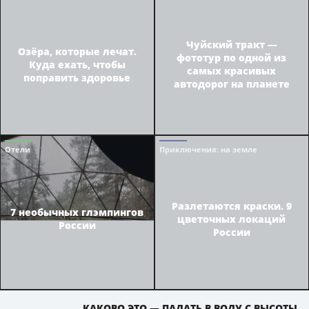
Чуйский тракт —
Озёра, которые лечат.
фототур по одной из
Куда ехать, чтобы
самых красивых
поправить здоровье
автодорог на планете
Отели
Приключения
: на земле
Разлетаются краски. 9
7 необычных глэмпингов
цветочных локаций
России
России
КАКОВО ЭТО — ПАДАТЬ В ВОДУ С ВЫСОТЫ