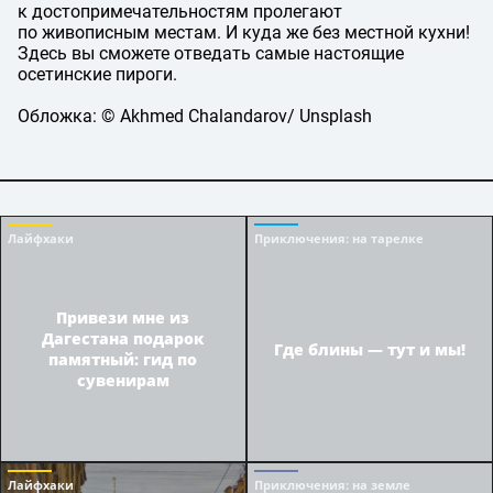
к достопримечательностям пролегают
по живописным местам. И куда же без местной кухни!
Здесь вы сможете отведать самые настоящие
осетинские пироги.
Обложка: © Akhmed Chalandarov/ Unsplash
Лайфхаки
Приключения
: на тарелке
Привези мне из
Дагестана подарок
Где блины — тут и мы!
памятный: гид по
сувенирам
Лайфхаки
Приключения
: на земле