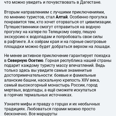
что можно увидеть и почувствовать в Дагестане.
Вторым направлением с лучшими приключениями,
по мнению туристов, стал
Алтай
. Особенно прогулка
понравится тем, кто хочет оторваться от цивилизации.
Путешественники смогут отправиться на водную
прогулку на катере по Телецкому озеру, пешую
экскурсию к водопадам и попробовать свои силы
в рафтинге. А к озёрам края и на горные смотровые
площадки можно будет добраться верхом на лошади.
Не менее активное приключение гарантирует поездка
в
Северную Осетию
. Горная республика нашей страны
подарит каждому туристу массу впечатлений. Ведь
только здесь вы увидите самые знаменитые
достопримечательности: боевые и фамильные
аланские башни, наскальную крепость XIIV века,
самый высокогорный монастырь России, город
мертвых, водопады, а ещё сможете искупаться
в горячих термальных источниках.
Узнаете мифы и правду о горцах и их необычных
традициях. Любоваться горами можно просто
бесконечно. Все маршруты