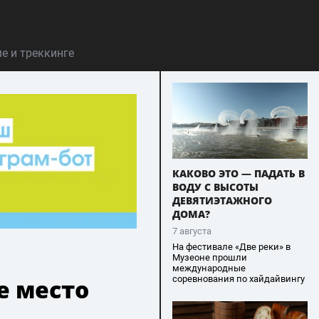
е и треккинге
КАКОВО ЭТО — ПАДАТЬ В
ВОДУ С ВЫСОТЫ
ДЕВЯТИЭТАЖНОГО
ДОМА?
7 августа
На фестивале «Две реки» в
Музеоне прошли
международные
соревнования по хайдайвингу
е место