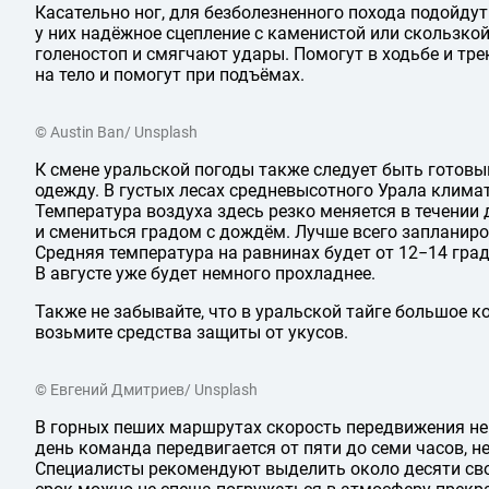
Касательно ног, для безболезненного похода подойду
у них надёжное сцепление с каменистой или скользко
голеностоп и смягчают удары. Помогут в ходьбе и тр
на тело и помогут при подъёмах.
© Austin Ban/ Unsplash
К смене уральской погоды также следует быть готовы
одежду. В густых лесах средневысотного Урала климат
Температура воздуха здесь резко меняется в течении
и смениться градом с дождём. Лучше всего запланиро
Средняя температура на равнинах будет от 12−14 град
В августе уже будет немного прохладнее.
Также не забывайте, что в уральской тайге большое к
возьмите средства защиты от укусов.
© Евгений Дмитриев/ Unsplash
В горных пеших маршрутах скорость передвижения не
день команда передвигается от пяти до семи часов, н
Специалисты рекомендуют выделить около десяти сво