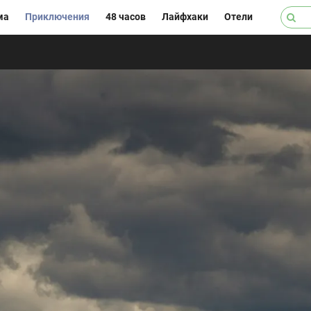
ма
Приключения
48 часов
Лайфхаки
Отели