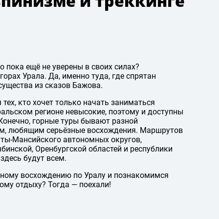
ьпинизме и треккинге
 пока ещё не уверены в своих силах?
орах Урала. Да, именно туда, где спрятан
существа из сказов Бажова.
тех, кто хочет только начать заниматься
ральском регионе невысокие, поэтому и доступны
 Конечно, горные туры бывают разной
там, любящим серьёзные восхождения. Маршрутов
нты-Мансийского автономных округов,
ябинской, Оренбургской областей и республики
здесь будут всем.
орному восхождению по Уралу и познакомимся
ому отдыху? Тогда — поехали!