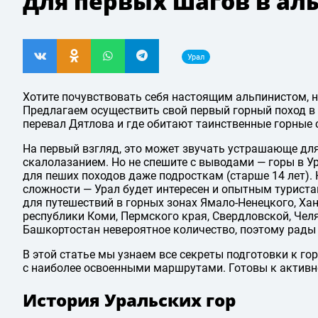
для первых шагов в ал
Урал
Хотите почувствовать себя настоящим альпинистом, но
Предлагаем осуществить свой первый горный поход в г
перевал Дятлова и где обитают таинственные горные 
На первый взгляд, это может звучать устрашающе для 
скалолазанием. Но не спешите с выводами — горы в У
для пеших походов даже подросткам (старше 14 лет).
сложности — Урал будет интересен и опытным турис
для путешествий в горных зонах Ямало-Ненецкого, Ха
республики Коми, Пермского края, Свердловской, Чел
Башкортостан невероятное количество, поэтому рады 
В этой статье мы узнаем все секреты подготовки к г
с наиболее освоенными маршрутами. Готовы к активн
История Уральских гор