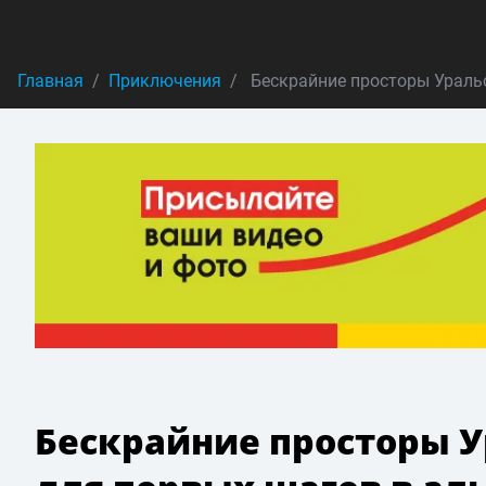
Главная
Приключения
Бескрайние просторы Уральс
Бескрайние просторы У