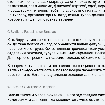
стоянках, но не на всех маршрутах они присутствуют 
палатками, спальниками, флисовой курткой, едой, пе
и средствами гигиены, чтобы не зависеть от их налич
на турбазу, организаторы многодневных туров должн
которые лучше приготовить заранее.
© Svetlana Fedosimova/ Unsplash
К выбору туристического рюкзака также следует отне
он должен подходить под особенности вашей фигуры.
переносимого груза. Качественные производители ука
отделения рюкзака, тубуса и внешних карманов. Всегд
Для горного треккинга подойдёт рюкзак объёмом от 5
В современные рюкзаки встраиваются специальные 
вертикальную жёсткость и позволяющие переносить т
расстояниях. Есть и специальные рюкзаки для женщин
© Евгений Дмитриев/ Unsplash
Важна также и масса рюкзака — в походе средней сло
килограмм, а для длинных маршрутов лучше брать не 