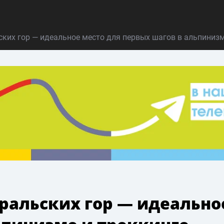
ких гор — идеальное место для первых шагов в альпинизм
ральских гор — идеально