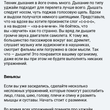
Техник дыхания в йоге очень много. Дыхание по типу
уджайи подходит для перелета лучше всего. Дышать
следует носом, чуть поджав голосовую щель. Вдохи
и выдохи получатся немного шипящими. Представьте,
что на вдохе вы хотите произнести слог «с-о-о-о»,
а на выдохе — «ха-а-а-м-м-м». Не бойтесь, что
вы «звучите» как-то странно. Вы вряд ли дышите
громче звука двигателя самолета. К тому же,
большинство пассажиров вокруг вас дремлет,
слушает музыку или аудиокниги в наушниках,
смотрит фильмы или погружено в свои мысли. Так
что — дышите! Это понравится вашему организму,
даже если вы при этом не будете выполнять никаких
упражнений.
Виньясы
Если вы уже засиделись, сделайте несколько
несложных упражнений, которые помогут расслабить
лицо, глаза, шею, голову, плечи и спину и размять
мышцы и суставы. Начать стоит с разминки.
Во время всех упражнений помните про уджайи.