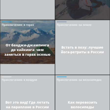
Приключения
: в горах
Приключения
: на земле
От банджи-джампинга
Встать в позу: лучшие
до хайкинга: чем
йога-ретриты в России
заняться в горах осенью
Приключения
: в воздухе
Приключения
: на велосипедах
Вот это вид! Где летать
Как перевозить
на параплане в России
велосипеды