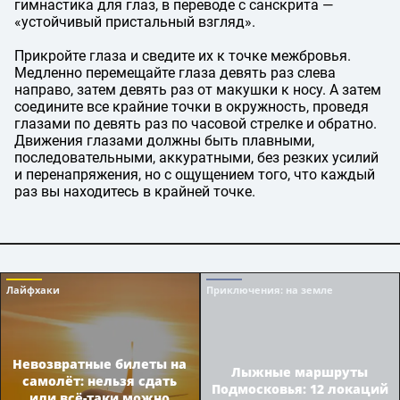
гимнастика для глаз, в переводе с санскрита —
«устойчивый пристальный взгляд».
Прикройте глаза и сведите их к точке межбровья.
Медленно перемещайте глаза девять раз слева
направо, затем девять раз от макушки к носу. А затем
соедините все крайние точки в окружность, проведя
глазами по девять раз по часовой стрелке и обратно.
Движения глазами должны быть плавными,
последовательными, аккуратными, без резких усилий
и перенапряжения, но с ощущением того, что каждый
раз вы находитесь в крайней точке.
Лайфхаки
Приключения
: на земле
Невозвратные билеты на
Лыжные маршруты
самолёт: нельзя сдать
Подмосковья: 12 локаций
или всё-таки можно