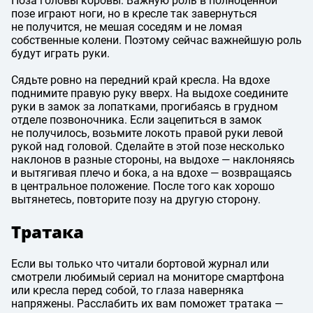
Поза головы коровы. Важную роль в полноценной
позе играют ноги, но в кресле так завернуться
не получится, не мешая соседям и не ломая
собственные колени. Поэтому сейчас важнейшую роль
будут играть руки.
Сядьте ровно на передний край кресла. На вдохе
поднимите правую руку вверх. На выдохе соедините
руки в замок за лопатками, прогибаясь в грудном
отделе позвоночника. Если зацепиться в замок
не получилось, возьмите локоть правой руки левой
рукой над головой. Сделайте в этой позе несколько
наклонов в разные стороны, на выдохе — наклоняясь
и вытягивая плечо и бока, а на вдохе — возвращаясь
в центральное положение. После того как хорошо
вытянетесь, повторите позу на другую сторону.
Тратака
Если вы только что читали бортовой журнал или
смотрели любимый сериал на мониторе смартфона
или кресла перед собой, то глаза наверняка
напряжены. Расслабить их вам поможет тратака —