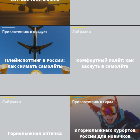
Приключения
: в воздухе
Лайфхаки
Плейнспоттинг в России:
Комфортный полёт: как
как снимать самолёты
заснуть в самолёте
Лайфхаки
Приключения
: в горах
8 горнолыжных курортов
Горнолыжная аптечка
России для новичков