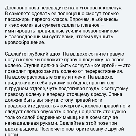
Дословно поза переводится как «голова к колену».
В самолете сделать ее полноценно смогут только
пассажиры первого класса. Впрочем, в «бизнесе»
и «экономе» вы сумеете сделать главное —
имитировать правильные усилия позвоночником
и тазобедренными суставами, чтобы улучшить
кровообращение.
Сделайте глубокий вдох. На выдохе согните правую
ногу в колене и положите правую лодыжку на левое
колено. Ступня должна быть согнута «кочергой» — это
позволит предохранить колено от перерастяжения.
На вдохе расправьте спину и плечи. На выдохе,
придерживая себя руками за бедра, прогнитесь
в грудном отделе, чуть подтягивая грудь к согнутому
правому колену и впереди стоящему креслу. Спина
должна быть вытянута, стопу правой ноги
продолжайте держать «кочергой», колено правой ноги
следует слегка опускать к полу, но делать это нужно
только силой бедренных мышц, ни в коем случае
не надавливая руками. Сделайте в этой позе три
вдоха-выдоха. После чего повторите асану с другой
ногой.