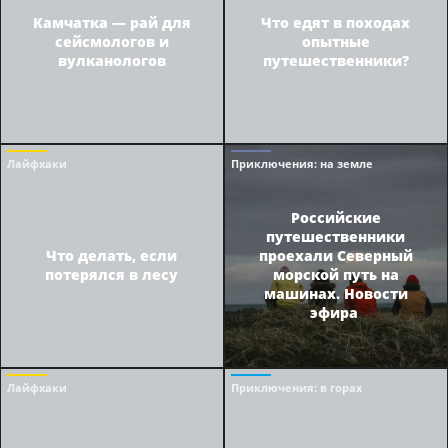
Камчатка — рай для
Что едят в походах
сейсмологов и
опытные
вулканологов
путешественники?
Лайфхаки
Приключения
: на земле
Российские
путешественники
Что делать, если
проехали Северный
потерялся в лесу
морской путь на
машинах. Новости
эфира
Лайфхаки
Приключения
: в горах