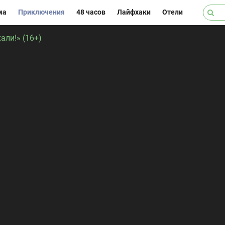
ма
Приключения
48 часов
Лайфхаки
Отели
али!» (16+)