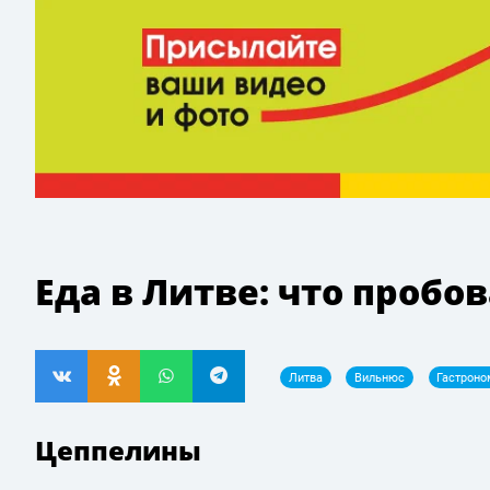
Еда в Литве: что пробо
Литва
Вильнюс
Гастроно
Цеппелины