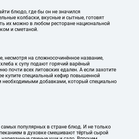
йти блюдо, где бы он не значился
ельные колбаски, вкусные и сытные, готовят
ать их можно в любом ресторане национальной
ком и сметаной.
е, несмотря на сложносочинённое название,
 хлеба к супу подают горячий варёный
ню почти всех литовских едален. А если захотите
ее купите специальный кефир повышенной
ми необходимыми добавками, который специально
 самых популярных в стране блюд. И не только
запеканием в духовке смешивают тёртый сырой
 нарезанные свиные уши и сало. Впрочем,