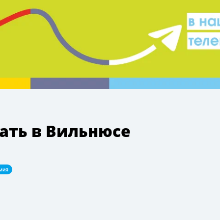
вать в Вильнюсе
мия