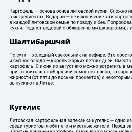
Картофель — основа основ литовской кухни. Сложно на
в ингредиентах. Ведарай — не исключение: эти картоф
в каждой литовской семье по поводу и без. Попробов
кухни. Подают ведарай с обжаренными шкварками, лу
Шалтибаршчяй
По сути — холодный свекольник на кефире. Это просто
и сытное блюдо — король жарких летних дней. Вместо
картофель. С июня по август его можно встретить в ме
приготовить шалтибаршчяй самостоятельно, то заран
жирности (от пяти до восьми процентов) с некоторы
выпускают в Литве.
Кугелис
Литовская картофельная запеканка кугелис — одно из
среди туристов; любят его и местные жители. Перед 
и тёртый варёный картофель, вмешивая в массу мелко