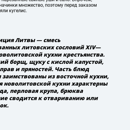
 начинки множество, поэтому перед заказом
яли кугелис.
иция Литвы — смесь
ванных литовских сословий XIV—
 новолитовской кухни крестьянства.
кий борщ, щуку с кислой капустой,
прав и пряностей. Часть блюд
 заимствованы из восточной кухни,
ля новолитовской кухни характерны
а, перловая крупа, брюква
ение сводится к отвариванию или
ок.